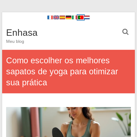
Enhasa
Meu blog
Como escolher os melhores
sapatos de yoga para otimizar
sua prática