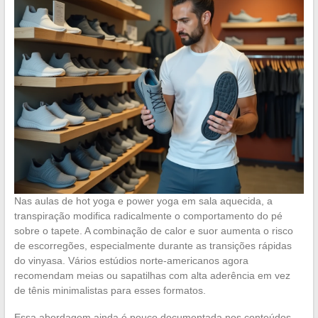
Nas aulas de hot yoga e power yoga em sala aquecida, a
transpiração modifica radicalmente o comportamento do pé
sobre o tapete. A combinação de calor e suor aumenta o risco
de escorregões, especialmente durante as transições rápidas
do vinyasa. Vários estúdios norte-americanos agora
recomendam meias ou sapatilhas com alta aderência em vez
de tênis minimalistas para esses formatos.
Essa abordagem ainda é pouco documentada nos conteúdos