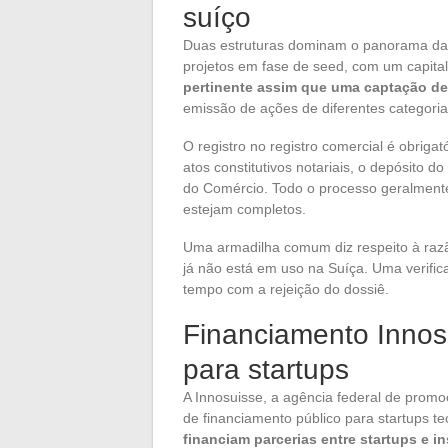
suíço
Duas estruturas dominam o panorama das 
projetos em fase de seed, com um capital
pertinente assim que uma captação de
emissão de ações de diferentes categorias 
O registro no registro comercial é obriga
atos constitutivos notariais, o depósito d
do Comércio. Todo o processo geralmen
estejam completos.
Uma armadilha comum diz respeito à razão
já não está em uso na Suíça. Uma verifica
tempo com a rejeição do dossiê.
Financiamento Innosu
para startups
A Innosuisse, a agência federal de promo
de financiamento público para startups t
financiam parcerias entre startups e i