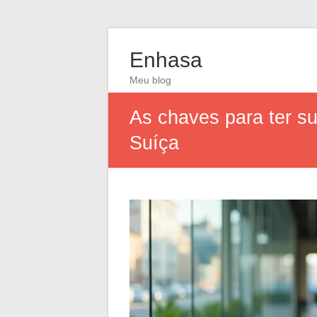
Enhasa
Meu blog
As chaves para ter s
Suíça