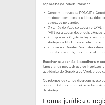
especialização setorial marcada.
Genebra, através da FONGIT e Genebr
medtech, com acesso a laboratórios c
baseadas no cantão.
O cantão de Vaud se apoia no EPFL In
(FIT) para apoiar deep tech, ciências 
Zug, graças à Crypto Valley e aos pr
startups de blockchain e fintech, com 
Zurique e a Greater Zurich Area dese
robustos em inteligência artificial e robó
Escolher seu cantão é escolher um eco
Uma startup medtech que se instalasse em
acadêmica de Genebra ou Vaud, o que comp
Os retornos de campo divergem nesse pont
acesso a talentos e parceiros industriais
da startup.
Forma jurídica e regi