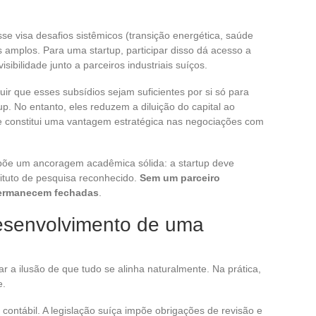
sse visa desafios sistêmicos (transição energética, saúde
ios amplos. Para uma startup, participar disso dá acesso a
ibilidade junto a parceiros industriais suíços.
ir que esses subsídios sejam suficientes por si só para
p. No entanto, eles reduzem a diluição do capital ao
e constitui uma vantagem estratégica nas negociações com
põe um ancoragem acadêmica sólida: a startup deve
ituto de pesquisa reconhecido.
Sem um parceiro
permanecem fechadas
.
desenvolvimento de uma
r a ilusão de que tudo se alinha naturalmente. Na prática,
e.
e contábil. A legislação suíça impõe obrigações de revisão e