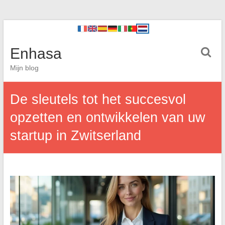
Enhasa
Mijn blog
De sleutels tot het succesvol
opzetten en ontwikkelen van uw
startup in Zwitserland