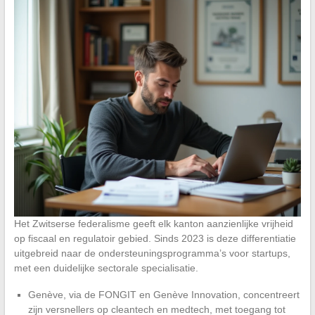
Het Zwitserse federalisme geeft elk kanton aanzienlijke vrijheid
op fiscaal en regulatoir gebied. Sinds 2023 is deze differentiatie
uitgebreid naar de ondersteuningsprogramma’s voor startups,
met een duidelijke sectorale specialisatie.
Genève, via de FONGIT en Genève Innovation, concentreert
zijn versnellers op cleantech en medtech, met toegang tot