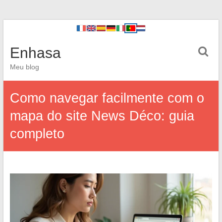
Enhasa
Meu blog
Como navegar facilmente com o
mapa do site News Déco: guia
completo