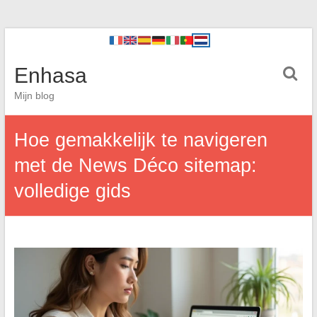
Enhasa
Mijn blog
Hoe gemakkelijk te navigeren
met de News Déco sitemap:
volledige gids