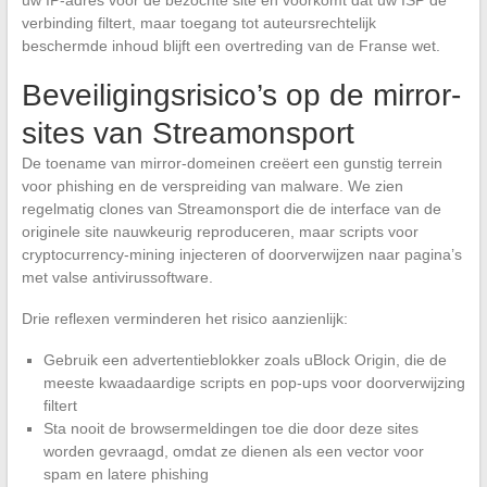
uw IP-adres voor de bezochte site en voorkomt dat uw ISP de
verbinding filtert, maar toegang tot auteursrechtelijk
beschermde inhoud blijft een overtreding van de Franse wet.
Beveiligingsrisico’s op de mirror-
sites van Streamonsport
De toename van mirror-domeinen creëert een gunstig terrein
voor phishing en de verspreiding van malware. We zien
regelmatig clones van Streamonsport die de interface van de
originele site nauwkeurig reproduceren, maar scripts voor
cryptocurrency-mining injecteren of doorverwijzen naar pagina’s
met valse antivirussoftware.
Drie reflexen verminderen het risico aanzienlijk:
Gebruik een advertentieblokker zoals uBlock Origin, die de
meeste kwaadaardige scripts en pop-ups voor doorverwijzing
filtert
Sta nooit de browsermeldingen toe die door deze sites
worden gevraagd, omdat ze dienen als een vector voor
spam en latere phishing