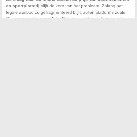
en sportpiraterij
blijft de kern van het probleem. Zolang het
legale aanbod zo gefragmenteerd blijft, zullen platforms zoals
Streamonsport een publiek blijven aantrekken dat op zoek is
naar een unieke toegangspunt tot alle live competities.
Het regelgevende landschap verandert snel, en de methoden
om blokkades te omzeilen die vandaag werken, kunnen in de
komende weken ineffectief worden. Een oogje houden op de
officiële kanalen van het platform en een strikte digitale hygiëne
handhaven (VPN, advertentieblokker, up-to-date browser) blijft
de sterkste combinatie om toegang te krijgen tot sportstreaming
zonder de veiligheid van uw apparaten in gevaar te brengen.
←
Ontdek de loopbaanontwikkelingen en kansen voor
magazijnmedewerkers vandaag de dag
Alles wat je moet weten over het huwelijk van Sophie Jovillard
en haar partner in 2026
→