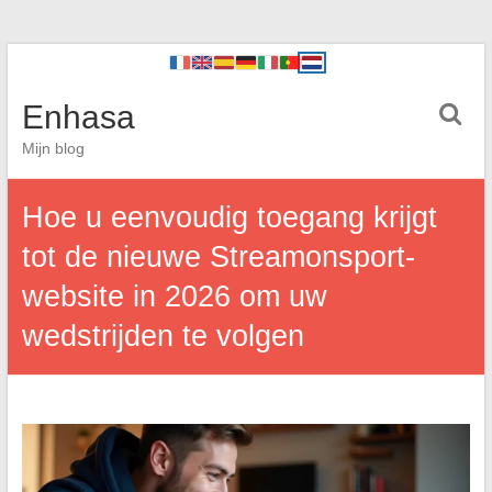
Enhasa
Mijn blog
Hoe u eenvoudig toegang krijgt
tot de nieuwe Streamonsport-
website in 2026 om uw
wedstrijden te volgen