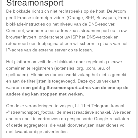
Streamonsport
De blokkade richt zich niet rechtstreeks op de host. De Arcom
geeft Franse internetproviders (Orange, SFR, Bouygues, Free)
blokkade-instructies op het niveau van de DNS-resolver.
Concreet, wanneer u een adres zoals streamonsport.eu in uw
browser invoert, onderschept uw ISP het DNS-verzoek en
retourneert een foutpagina of een wit scherm in plaats van het
IP-adres van de externe server op te lossen.
Het platform omzeilt deze blokkade door regelmatig nieuwe
domeinen te registreren (extensies .org, .com, .eu, of
spelfouten). Elk nieuw domein werkt zolang het niet is gemeld
en aan de filterlijsten is toegevoegd. Deze cyclus verklaart
waarom
een geldig Streamonsport-adres van de ene op de
andere dag kan stoppen met werken
.
Om deze veranderingen te volgen, blijft het Telegram-kanaal
@streamonsport_football de meest reactieve schakel. We raden
aan om nooit te vertrouwen op gesponsorde Google-resultaten
of derde aggregators, die vaak doorverwijzen naar clones vol
met kwaadaardige advertenties.