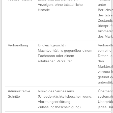
Anzeigen, ohne tatsächliche
unter
Historie
Berücksi
des tatsä
Zustands
überprüf
Kilomete
des Mark
Verhandlung
Ungleichgewicht im
Verhandlu
Machtverhältnis gegenüber einem
von eine
Fachmann oder einem
Dritten, d
erfahrenen Verkäufer
den
Marktpra
vertraut is
geführt o
unterstüt
Administrative
Risiko des Vergessens
Übernah
Schritte
(Unbedenklichkeitsbescheinigung,
systemat
Abtretungserklärung,
Überprüf
Zulassungsbescheinigung)
jedes Do