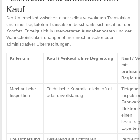
Kauf
Der Unterschied zwischen einer selbst verwalteten Transaktion
und einer begleiteten Transaktion beschränkt sich nicht auf den
Komfort. Er zeigt sich in unerwarteten Ausgabenposten und der
Wahrscheinlichkeit unangenehmer mechanischer oder
administrativer Überraschungen.
Kriterium
Kauf / Verkauf ohne Begleitung
Kauf / V
mit
professi
Begleitu
Mechanische
Technische Kontrolle allein, oft alt
Tiefgehe
Inspektion
oder unvollständig
Inspektio
Fahrwerk
Elektroni
einen
beauftra
Experten
Preisschätzung
Basierend auf sichtbaren
Vergleic