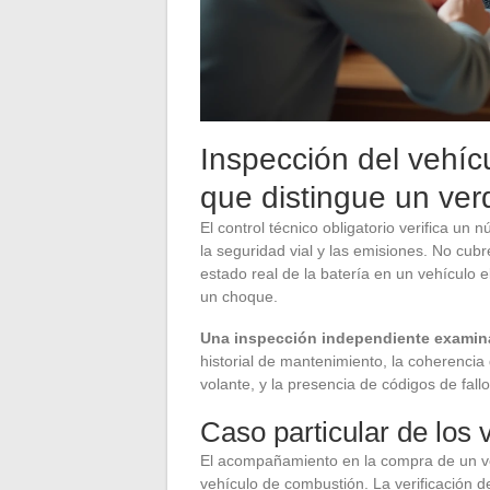
Inspección del vehíc
que distingue un ver
El control técnico obligatorio verifica un
la seguridad vial y las emisiones. No cubr
estado real de la batería en un vehículo e
un choque.
Una inspección independiente examina 
historial de mantenimiento, la coherencia 
volante, y la presencia de códigos de fall
Caso particular de los 
El acompañamiento en la compra de un veh
vehículo de combustión. La verificación d