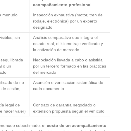
acompañamiento profesional
, a menudo
Inspección exhaustiva (motor, tren de
rodaje, electrónica) por un experto
designado
sibles, sin
Análisis comparativo que integra el
estado real, el kilometraje verificado y
la cotización de mercado
esequilibrada
Negociación llevada a cabo o asistida
al o un
por un tercero formado en las prácticas
tado
del mercado
tificado de no
Asunción o verificación sistemática de
 de cesión,
cada documento
ía legal de
Contrato de garantía negociado o
de hacer valer)
extensión propuesta según el vehículo
 a menudo subestimado:
el costo de un acompañamiento