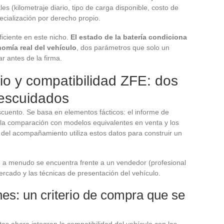
es (kilometraje diario, tipo de carga disponible, costo de
cialización por derecho propio.
iciente en este nicho.
El estado de la batería condiciona
nomía real del vehículo
, dos parámetros que solo un
r antes de la firma.
io y compatibilidad ZFE: dos
escuidados
scuento. Se basa en elementos fácticos: el informe de
, la comparación con modelos equivalentes en venta y los
l del acompañamiento utiliza estos datos para construir un
o a menudo se encuentra frente a un vendedor (profesional
rcado y las técnicas de presentación del vehículo.
es: un criterio de compra que se
es ahora integran la compatibilidad del vehículo con las