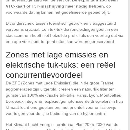
onregelmatige aard van de service.
De exploitant zou geen
VTC-kaart of T3P-inschrijving meer nodig hebben
, op
voorwaarde dat hij binnen het gedefinieerde gebied blijft.
Dit onderscheid tussen toeristisch gebruik en vraaggestuurd
vervoer is cruciaal. Een tuk-tuk die rondleidingen geeft in een
stadscentrum heeft niet hetzelfde profiel als een voertuig dat via
een app voor punt-tot-punt ritten kan worden gereserveerd.
Zones met lage emissies en
elektrische tuk-tuks: een reëel
concurrentievoordeel
De ZFE (Zones met Lage Emissies) die in de grote Franse
agglomeraties zijn uitgerold, creëren een natuurlijk filter ten
gunste van 100% elektrische tuk-tuks. Parijs, Lyon, Montpellier,
Bordeaux integreren expliciet gemotoriseerde driewielers in hun
klimaat-lucht-energieplannen, met prioriteit voor emissievrije
voertuigen voor de fijne bediening van de hypercentra.
Het Klimaat Lucht Energie Territoriaal Plan 2025-2030 van de