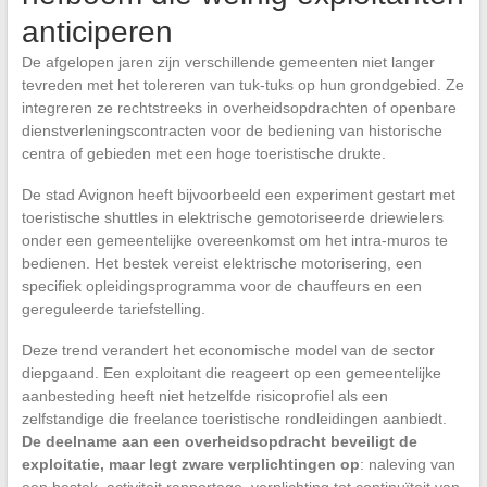
anticiperen
De afgelopen jaren zijn verschillende gemeenten niet langer
tevreden met het tolereren van tuk-tuks op hun grondgebied. Ze
integreren ze rechtstreeks in overheidsopdrachten of openbare
dienstverleningscontracten voor de bediening van historische
centra of gebieden met een hoge toeristische drukte.
De stad Avignon heeft bijvoorbeeld een experiment gestart met
toeristische shuttles in elektrische gemotoriseerde driewielers
onder een gemeentelijke overeenkomst om het intra-muros te
bedienen. Het bestek vereist elektrische motorisering, een
specifiek opleidingsprogramma voor de chauffeurs en een
gereguleerde tariefstelling.
Deze trend verandert het economische model van de sector
diepgaand. Een exploitant die reageert op een gemeentelijke
aanbesteding heeft niet hetzelfde risicoprofiel als een
zelfstandige die freelance toeristische rondleidingen aanbiedt.
De deelname aan een overheidsopdracht beveiligt de
exploitatie, maar legt zware verplichtingen op
: naleving van
een bestek, activiteit rapportage, verplichting tot continuïteit van