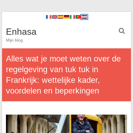
Enhasa
Mijn blog
Alles wat je moet weten over de
regelgeving van tuk tuk in
Frankrijk: wettelijke kader,
voordelen en beperkingen