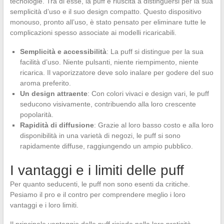
tecnologie. Tra di esse, la puff è riuscita a distinguersi per la sua
semplicità d’uso e il suo design compatto. Questo dispositivo
monouso, pronto all’uso, è stato pensato per eliminare tutte le
complicazioni spesso associate ai modelli ricaricabili.
Semplicità e accessibilità
: La puff si distingue per la sua
facilità d’uso. Niente pulsanti, niente riempimento, niente
ricarica. Il vaporizzatore deve solo inalare per godere del suo
aroma preferito.
Un design attraente
: Con colori vivaci e design vari, le puff
seducono visivamente, contribuendo alla loro crescente
popolarità.
Rapidità di diffusione
: Grazie al loro basso costo e alla loro
disponibilità in una varietà di negozi, le puff si sono
rapidamente diffuse, raggiungendo un ampio pubblico.
I vantaggi e i limiti delle puff
Per quanto seducenti, le puff non sono esenti da critiche.
Pesiamo il pro e il contro per comprendere meglio i loro
vantaggi e i loro limiti.
Il principale vantaggio delle puff risiede nella loro praticità.