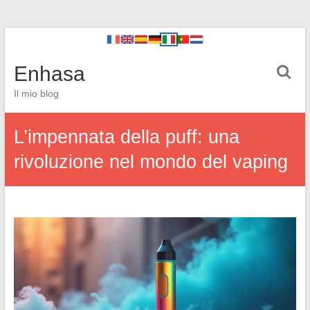
Enhasa
Il mio blog
L’impennata della puff: una
rivoluzione nel mondo del vaping