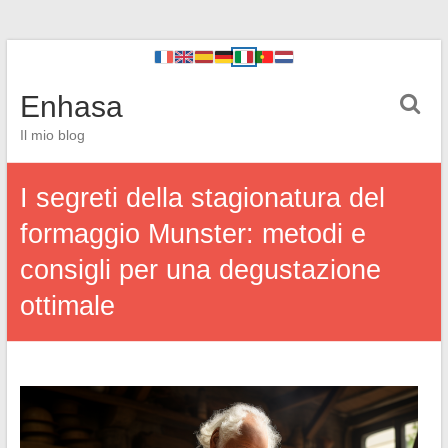
Enhasa
Il mio blog
I segreti della stagionatura del
formaggio Munster: metodi e
consigli per una degustazione
ottimale