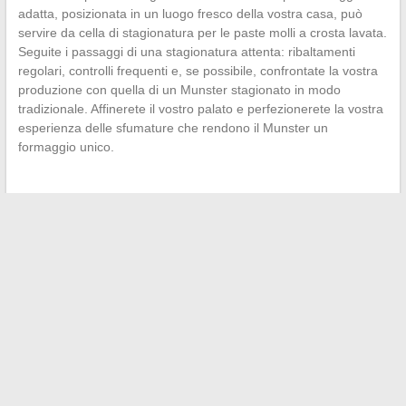
adatta, posizionata in un luogo fresco della vostra casa, può
servire da cella di stagionatura per le paste molli a crosta lavata.
Seguite i passaggi di una stagionatura attenta: ribaltamenti
regolari, controlli frequenti e, se possibile, confrontate la vostra
produzione con quella di un Munster stagionato in modo
tradizionale. Affinerete il vostro palato e perfezionerete la vostra
esperienza delle sfumature che rendono il Munster un
formaggio unico.
←
Consigli per educare e prendersi cura del tuo cane poco
estetico
Le regole giuridiche applicabili ai giardini costruiti prima del
21° secolo: chiarimenti e implicazioni
→
Search