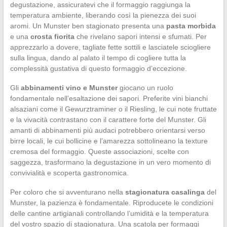
degustazione, assicuratevi che il formaggio raggiunga la
temperatura ambiente, liberando così la pienezza dei suoi
aromi. Un Munster ben stagionato presenta una
pasta morbida
e una
crosta fiorita
che rivelano sapori intensi e sfumati. Per
apprezzarlo a dovere, tagliate fette sottili e lasciatele sciogliere
sulla lingua, dando al palato il tempo di cogliere tutta la
complessità gustativa di questo formaggio d’eccezione.
Gli
abbinamenti vino e Munster
giocano un ruolo
fondamentale nell’esaltazione dei sapori. Preferite vini bianchi
alsaziani come il Gewurztraminer o il Riesling, le cui note fruttate
e la vivacità contrastano con il carattere forte del Munster. Gli
amanti di abbinamenti più audaci potrebbero orientarsi verso
birre locali, le cui bollicine e l’amarezza sottolineano la texture
cremosa del formaggio. Queste associazioni, scelte con
saggezza, trasformano la degustazione in un vero momento di
convivialità e scoperta gastronomica.
Per coloro che si avventurano nella
stagionatura casalinga
del
Munster, la pazienza è fondamentale. Riproducete le condizioni
delle cantine artigianali controllando l’umidità e la temperatura
del vostro spazio di stagionatura. Una scatola per formaggi