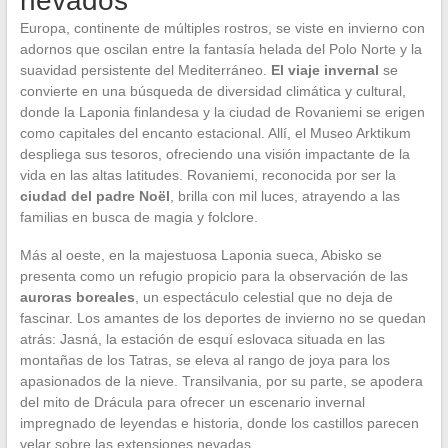
nevados
Europa, continente de múltiples rostros, se viste en invierno con
adornos que oscilan entre la fantasía helada del Polo Norte y la
suavidad persistente del Mediterráneo.
El viaje invernal
se
convierte en una búsqueda de diversidad climática y cultural,
donde la Laponia finlandesa y la ciudad de Rovaniemi se erigen
como capitales del encanto estacional. Allí, el Museo Arktikum
despliega sus tesoros, ofreciendo una visión impactante de la
vida en las altas latitudes. Rovaniemi, reconocida por ser la
ciudad del padre Noël
, brilla con mil luces, atrayendo a las
familias en busca de magia y folclore.
Más al oeste, en la majestuosa Laponia sueca, Abisko se
presenta como un refugio propicio para la observación de las
auroras boreales
, un espectáculo celestial que no deja de
fascinar. Los amantes de los deportes de invierno no se quedan
atrás: Jasná, la estación de esquí eslovaca situada en las
montañas de los Tatras, se eleva al rango de joya para los
apasionados de la nieve. Transilvania, por su parte, se apodera
del mito de Drácula para ofrecer un escenario invernal
impregnado de leyendas e historia, donde los castillos parecen
velar sobre las extensiones nevadas.