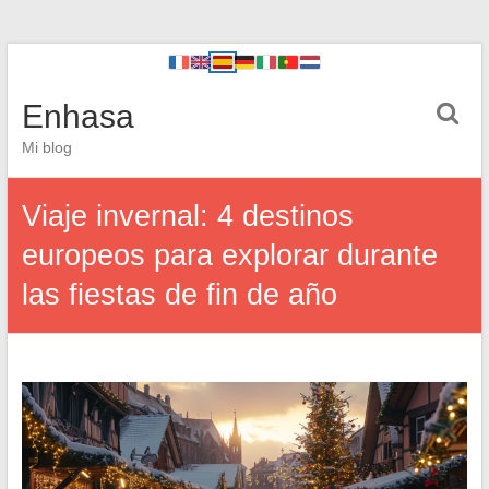
Enhasa
Mi blog
Viaje invernal: 4 destinos
europeos para explorar durante
las fiestas de fin de año