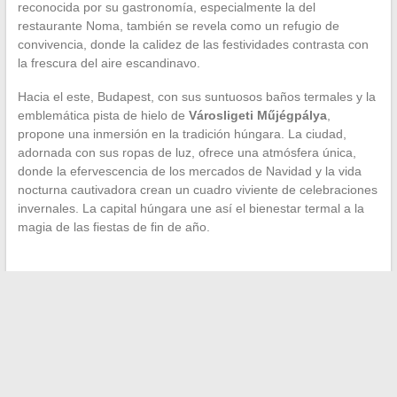
reconocida por su gastronomía, especialmente la del
restaurante Noma, también se revela como un refugio de
convivencia, donde la calidez de las festividades contrasta con
la frescura del aire escandinavo.
Hacia el este, Budapest, con sus suntuosos baños termales y la
emblemática pista de hielo de
Városligeti Műjégpálya
,
propone una inmersión en la tradición húngara. La ciudad,
adornada con sus ropas de luz, ofrece una atmósfera única,
donde la efervescencia de los mercados de Navidad y la vida
nocturna cautivadora crean un cuadro viviente de celebraciones
invernales. La capital húngara une así el bienestar termal a la
magia de las fiestas de fin de año.
←
Todo sobre el papel crucial del AESH en el sistema
educativo
Interpretaciones y reflexiones sobre el concepto de finitud en
la literatura contemporánea
→