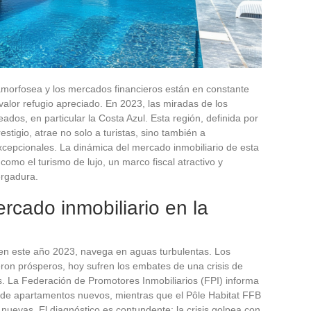
orfosea y los mercados financieros están en constante
 valor refugio apreciado. En 2023, las miradas de los
eados, en particular la Costa Azul. Esta región, definida por
estigio, atrae no solo a turistas, sino también a
epcionales. La dinámica del mercado inmobiliario de esta
omo el turismo de lujo, un marco fiscal atractivo y
ergadura.
rcado inmobiliario en la
, en este año 2023, navega en aguas turbulentas. Los
eron prósperos, hoy sufren los embates de una crisis de
. La Federación de Promotores Inmobiliarios (FPI) informa
as de apartamentos nuevos, mientras que el Pôle Habitat FFB
 nuevas. El diagnóstico es contundente: la crisis golpea con