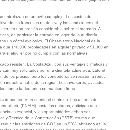
se entrelazan en un ovillo complejo. Los costos de
tivo de los franceses en declive y las condiciones del
s ejercen una presión considerable sobre el mercado. A
as, en particular la entrada en vigor de la auditoría
iene un cóctel explosivo. El Observatorio Nacional de la
 que 140,000 propiedades en alquiler privado y 51,000 en
ra el alquiler por no cumplir con las normativas.
do resisten. La Costa Azul, con sus ventajas climáticas y
us aún muy solicitados por una clientela adinerada. Laforêt
n de los precios, pero los vendedores se resisten a reducir
ión inquebrantable de la región. Los inversores, avisados,
dos donde la demanda se mantiene firme.
ia
deben tener en cuenta el contexto. Los actores del
nmobiliario (FNAIM) hasta los notarios, anticipan una
encia es esencial, y las oportunidades deben ser
ico y Técnico de la Construcción (CSTB) estima que
a reducir las emisiones de CO2 en un 50%, abriendo así la
nsables, en perfecta adecuación con las nuevas exigencias