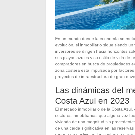
En un mundo donde la economía se metam
evolución, el inmobiliario sigue siendo un
inversores se dirigen hacia horizontes sol
sus playas azules y su estilo de vida de pr
compradores en busca de propiedades exc
zona costera está impulsada por factores c
proyectos de infraestructura de gran env
Las dinámicas del me
Costa Azul en 2023
El mercado inmobiliario de la Costa Azul
sectores inmobiliarios, que alguna vez fu
vivienda de una magnitud sin precedentes
de una caída significativa en las reserv
reporta un declive en las ventas de casas