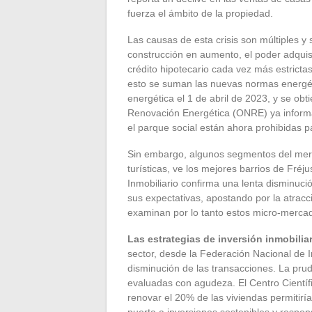
fuerza el ámbito de la propiedad.
Las causas de esta crisis son múltiples y 
construcción en aumento, el poder adquisi
crédito hipotecario cada vez más estricta
esto se suman las nuevas normas energétic
energética el 1 de abril de 2023, y se obt
Renovación Energética (ONRE) ya informa
el parque social están ahora prohibidas pa
Sin embargo, algunos segmentos del merca
turísticas, ve los mejores barrios de Fréj
Inmobiliario confirma una lenta disminució
sus expectativas, apostando por la atracc
examinan por lo tanto estos micro-merca
Las estrategias de inversión inmobiliar
sector, desde la Federación Nacional de I
disminución de las transacciones. La prud
evaluadas con agudeza. El Centro Científ
renovar el 20% de las viviendas permitirí
puerta a inversiones sostenibles y respo