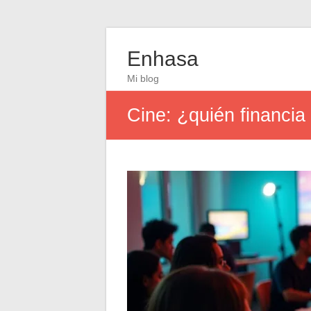
Enhasa
Mi blog
Cine: ¿quién financia 