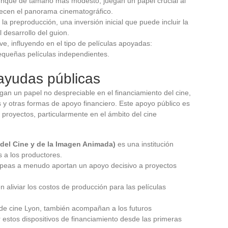
unque de tamaño más modesto, juegan un papel crucial al
quecen el panorama cinematográfico.
a preproducción, una inversión inicial que puede incluir la
 desarrollo del guion.
ave, influyendo en el tipo de películas apoyadas:
equeñas películas independientes.
ayudas públicas
egan un papel no despreciable en el financiamiento del cine,
 y otras formas de apoyo financiero. Este apoyo público es
proyectos, particularmente en el ámbito del cine
del Cine y de la Imagen Animada)
es una institución
s a los productores.
peas a menudo aportan un apoyo decisivo a proyectos
 aliviar los costos de producción para las películas
 de cine Lyon, también acompañan a los futuros
estos dispositivos de financiamiento desde las primeras