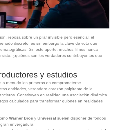
ón, reposa sobre un pilar invisible pero esencial: el
menudo discreto, es sin embargo la clave de voto que
nematográficas. Sin este aporte, muchos filmes nunca
ersiste: ¿quiénes son los verdaderos contribuyentes que
roductores y estudios
son a menudo los primeros en comprometerse
stas entidades, verdadero corazón palpitante de la
ancieros. Constituyen en realidad una asociación dinámica
esgos calculados para transformar guiones en realidades
omo
Warner Bros
y
Universal
suelen disponer de fondos
 gran envergadura.