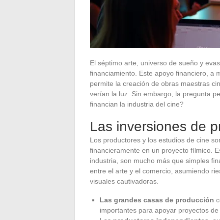
El séptimo arte, universo de sueño y evasi
financiamiento. Este apoyo financiero, a 
permite la creación de obras maestras ci
verían la luz. Sin embargo, la pregunta p
financian la industria del cine?
Las inversiones de p
Los productores y los estudios de cine 
financieramente en un proyecto fílmico. E
industria, son mucho más que simples fin
entre el arte y el comercio, asumiendo ri
visuales cautivadoras.
Las grandes casas de producción
c
importantes para apoyar proyectos de