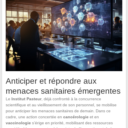
Anticiper et répondre aux
menaces sanitaires émergentes
Le
Institut Pasteur
, déjà confronté à la concurrence
scientifique et au vieillissement de son personnel, se mobilise
pour anticiper les menaces sanitaires de demain. Dans ce
cadre, une action concertée en
cancérologie
et en
vaccinologie
s’érige en priorité, mobilisant des ressources